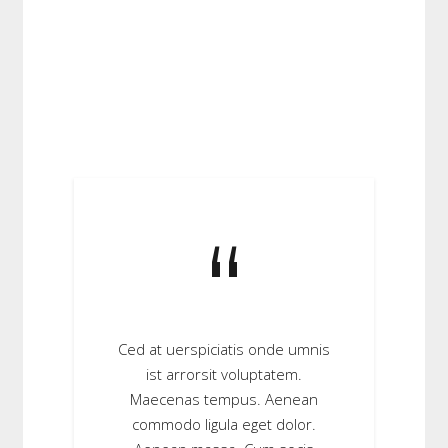
“
“
is, ultricies nec,
Ced at uerspiciatis onde umnis
Sed ut perspicia
eu, pretium quis,
ist arrorsit voluptatem.
ist errorsit 
am lorem ante,
Maecenas tempus. Aenean
Maecenas te
iverra feugiat a,
commodo ligula eget dolor.
quam felis, ul