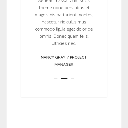
us viverra nulla ut
Aenean massa. Cum socis
pellentesque eu,
laoreet. Quisque
Theme oque penatibus et
sem. Aenean co
ean imperdiet.
magnis dis parturient montes,
eget dolor. A
s nisi vel augue.
nascetur ridiculus mus
Cum socis 
ante, dapibus in,
commodo ligula eget dolor de
penatibus et
feugiat a, tellus
omnis. Donec quam felis,
parturient mon
sellus.
ultricies nec.
ridiculus mus c
ege
ILEY
CEO
NANCY GRAY
PROJECT
MANAGER
JESSE RIVAS